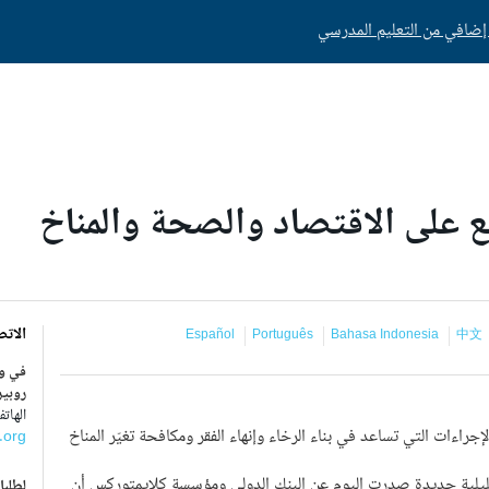
فع على الاقتصاد والصحة والمناخ
الاتص
Español
Português
Bahasa Indonesia
中文
في و
روبير
الهاتف : 9646-15
إجراءات التي تساعد في بناء الرخاء وإنهاء الفقر ومكافحة تغيّر المناخ
.org
يلية جديدة صدرت اليوم عن البنك الدولي ومؤسسة كلايمتوركس أن
لطلبا