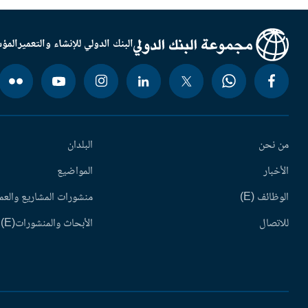
البنك الدولي للإنشاء والتعمير
المؤس
من نحن
البلدان
الأخبار
المواضيع
الوظائف (E)
منشورات المشاريع والعم
للاتصال
الأبحاث والمنشورات(E)