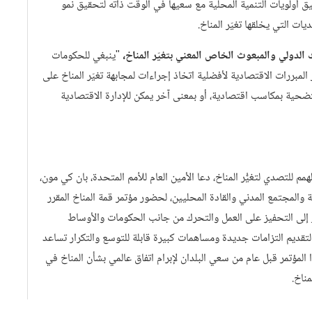
ق أولويات التنمية المحلية مع سعيها في الوقت ذاته لتحقيق نمو
ات التي يخلقها تغيّر المناخ.
الدولي والمبعوث الخاص المعني بتغيّر المناخ،
"ينبغي للحكومات
المبررات الاقتصادية لأفضلية اتخاذ إجراءات لمجابهة تغيّر المناخ على
التضحية بمكاسب اقتصادية، أو بمعنى آخر يمكن للإدارة الاقتصادية
 للتصدي لتغيُّر المناخ، دعا الأمين العام للأمم المتحدة، بان كي مون،
 والمجتمع المدني والقادة المحليين، لحضور مؤتمر قمة المناخ المقرر
يلول 2014. ويهدف هذا المؤتمر إلى التحفيز على العمل والتحرك من جانب الحكومات والأوساط
لتقديم التزامات جديدة ومساهمات كبيرة قابلة للتوسع والتكرار تساعد
المؤتمر قبل عام من سعي البلدان لإبرام اتفاق عالمي بشأن المناخ في