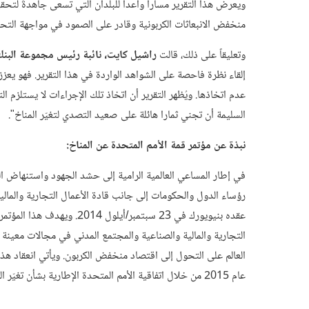
ويعرض هذا التقرير مسارا واعدا للبلدان التي تسعى جاهدةً لتحقي
منخفض الانبعاثات الكربونية وقادر على الصمود في مواجهة التحدي
وتعليقاً على ذلك، قالت
راشيل كايت، نائبة رئيس مجموعة البنك 
إلقاء نظرة فاحصة على الشواهد الواردة في هذا التقرير. فهو يعزز 
عدم اتخاذها. ويُظهر التقرير أن اتخاذ تلك الإجراءات لا يستلزم 
السليمة أن تجني ثمارا هائلة على صعيد التصدي لتغيّر المناخ".
نبذة عن مؤتمر قمة الأمم المتحدة عن المناخ:
في إطار المساعي العالمية الرامية إلى حشد الجهود واستنهاض الهمم
رؤساء الدول والحكومات إلى جانب قادة الأعمال التجارية والمالية
عقده بنيويورك في 23 سبتمبر/أ
التجارية والمالية والصناعية والمجتمع المدني في مجالات معينة 
العالم على التحول إلى اقتصاد منخفض الكربون. ويأتي انعقاد هذا 
عام 2015 من خلال اتفاقية الأمم المتحدة الإطارية بشأن تغيّر المناخ.