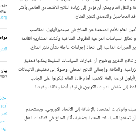
مهري
نقل العام يمكن أن تؤدي إلى زيادة الناتج الاقتصادي العالمي بأكثر
الهاتف : 7336-58
.org
أمين العام للأمم المتحدة عن المناخ في سبتمبر/أيلول، المكاسب
مواض
نطاق السياسات المراعية للظروف المناخية وكذلك المشاريع القائمة
ر المبررات الداعية إلى اتخاذ إجراءات عاجلة بشأن تغيّر المناخ.
التقر
ر نتائج التقرير بوضوح أن خيارات السياسات السليمة يمكنها تحقيق
راعية، والطاقة، وإجمالي الناتج المحلي، وصولا إلى تخفيض الانبعاثات
بيان
87/CCG
أيلول فرصة بالغة الأهمية أمام قادة العالم ليكونوا على الجانب
فقط إلى خفض التلوث بالكربون، بل توفر أيضا وظائف وفرصا
البرازي
أوروبا
سيك والولايات المتحدة بالإضافة إلى الاتحاد الأوروبي. ويستخدم
تغير ال
أن تحققها السياسات المعنية بتخفيف آثار المناخ في قطاعات النقل
الصين (
الهند ( 