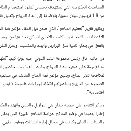
السياسات الحكومية التي تستهدف تحسين كفاءة استخدام الطاقة وال
من 1.8 تريليون دولار سنويا، بالإضافة إلى إنقاذ الأرواح وتقليل فاقد المحاصيل والتصدي لتغيّر المناخ.
ويظهر تقرير "تعظيم المنافع"، الذي صدر قبل انعقاد مؤتمر قمة ال
الاقتصادية والصحية والمكاسب الأخرى الممكن تحقيقها من توسيع 
بالفعل في بلدان نامية مثل البرازيل والهند والمكسيك. ويعزز التقري
من جانبه، قال رئيس مجموعة البنك الدولي، جيم يونغ كيم، "تُظه
منافع جمّة على صعيد إنقاذ الأرواح، وفرص العمل، والمحاصيل الز
لمكافحة تغيّر المناخ. ويتيح مؤتمر قمة المناخ المنعقد في سبتمبر/
الصحيح من التاريخ بمناصرتهم لاتخاذ إجراءات طموحة لا تؤدي 
اقتصادية".
ويركز التقرير على خمسة بلدان هي البرازيل والصين والهند والمك
إطارا جديدا في وضع النماذج لدراسة المنافع الكبيرة التي يمكن 
والصناعة والبناء، وكذلك في مجال إدارة النفايات ووقود الطهي.