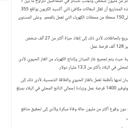
وقد تبيّن وفقا للتقديرات أن المنافع الإجمالية تشمل إنقاذ حياة أكثر من مليون شخص، وتجنب خسائر في المحاصيل تتراوح ما بين 1
إلى 1.5 مليون طن، وخلق حوالي 200 ألف فرصة عمل. ويمكن لهذه المشاريع أن تقلل انبعاثات مكافئ ثاني أكسيد الكربون بواقع 355
مليون إلى520 مليون طن متري، أي ما يعادل إغلاق قرابة 100 إلى150 محطة من محطات الكهرباء التي تعمل بالفحم. وعلى المستوى
ببناء ألف كيلو متر من الحارات الجديدة للنقل السريع بالحافلات، لأدى ذلك إلى إنقاذ حياة أكثر من 27 ألف شخص
مل.
 حيث يتم تجميع غاز الميثان وإنتاج الكهرباء من الغاز الحيوي، لأدى
ر والألبان لديها بأنظمة تعمل بالغاز الحيوي والطاقة الشمسية، لأدى ذلك إلى
تخفيض استخدام الطاقة في قطاع الزراعة بنسبة 11 في المائة وتوفير 1400 فرصة عمل وزيادة إجمالي الناتج المحلي في البلاد بمبلغ
 ذلك دون وقوع أكثر من مليون حالة وفاة مبكرة ولأدى إلى تحقيق منافع