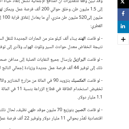
TWEET
SHARE
القطري:
SHARE
- لو قامت
الهند
نتيجة انخفاض معدل حوادث السير وتلوث الهواء، ولأدى إلى توفير 128 ألف فرصة ع
- لو قامت
البرازيل
بإرسال جميع النفايات الصلبة إلى مدافن صحية
ذلك إلى توفير 44 ألف فرصة عمل جديدة وزيادة إجمالي الناتج المحلي في البلاد بأكثر من 13.3 مليار دولار.
- لو قامت
المكسيك
بتزويد 90 في المائة من مزارع الخنازي
1.1 مليار دولار.
- لو قامت
الصين
بتوزيع 70 مليون موقد طهي نظيف، لحال
اقتصادية تُقدَّر بحوالي 11 مليار دولار وتوفير 22 ألف فرصة عمل.