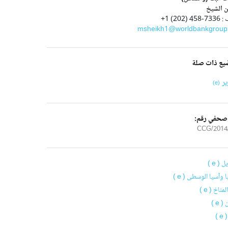
ن الشيخ
4 (202) 1+
msheikh1@worldbankgroup
يع ذات صلة
ير
(e)
 صحفي رقم:
2014/5
ل ( e )
 وآسيا الوسطى ( e )
مناخ ( e )
 e )
e )