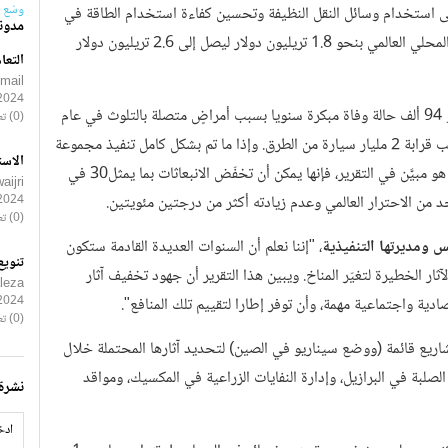
وسّع 
لى استخدام وسائل النقل النظيفة وتحسين كفاءة استخدام الطاقة في
مدون
المصانع والمباني والأجهزة يمكنها زيادة معدل نمو إجمالي الناتج المحلي العالمي بنحو 1.8 تريليون دولار ليصل إلى 2.6 تريليون دولار
التعا
smail
2024
وفي الوقت نفسه، يمكن لهذه السياسات أن تحول دون وقوع نحو 94 ألف حالة وفاة مبكرة سنويا بسبب أمراضٍ متصلة بالتلوث في عام
(0) تعليقات
2030، وكذلك منع إطلاق انبعاثات غازات الدفيئة بما يعادل سحب قرابة 2 مليار سيارة من الطرق. وإذا ما تم بشكل كامل تنفيذ مجموعة
الاست
الإجراءات التنظيمية والضريبية والأخرى المتعلقة بالسياسات كما هو مبيَّن في التقرير، فإنها يمكن أن تخفّض الانبعاثات بما يمثل30 في
ijri
2024
(0) تعليقات
 ومديرتها التنفيذية
، "إننا نعلم أن السنوات العديدة القادمة ستكون
تنويع
ار الخطيرة لتغيّر المناخ. ويبين هذا التقرير أن جهود تخفيف آثار
leza
2024
ية واجتماعية مهمة، وأن توفر إطارا لتقييم تلك المنافع".
(0) تعليقات
مشاريع قائمة (ووضع سيناريو في الصين) لتحديد آثارها المحتملة خلال
ت الصلبة في البرازيل، وإدارة النفايات الزراعية في المكسيك، ومواقد
نشرة 