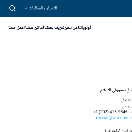
الأخبار والفعاليات
أولوياتنا
من نحن
تعريف بعملنا
أماكن عملنا
اعمل معنا
ال بمسؤولي الإعلام
اشنطن
 بيسي
4 (202) 1+
rbisset@worldbank
ت البث (واشنطن)