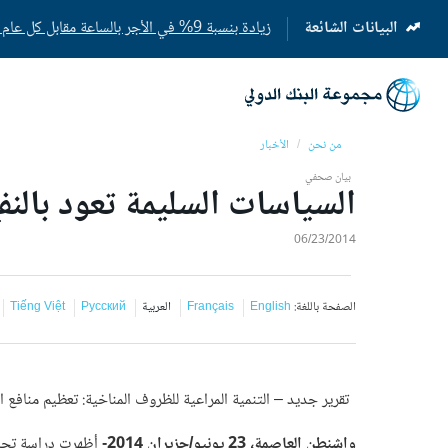
البيانات الشائعة
زيادة بنسبة 9% في الأجر بالساعة مقابل كل عام إضافي من التعليم المدرسي
(opens
in
a
new
tab)
من نحن
الأخبار
بيان صحفي
السياسات السليمة تعود بالن
06/23/2014
الصفحة باللغة:
English
Français
العربية
Русский
Tiếng Việt
تقرير جديد – التنمية المراعية للظروف المناخية: تعظيم منافع ال
واشنطن العاصمة، 23 يونيو/حزيران 2014-
أظهرت دراسة تحل