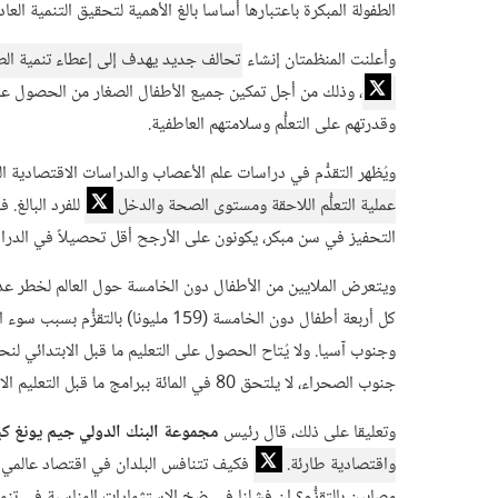
الطفولة المبكرة باعتبارها أساسا بالغ الأهمية لتحقيق التنمية العاد
وأعلنت المنظمتان إنشاء
تحالف جديد يهدف إلى إعطاء تنمية الطفو
، وذلك من أجل تمكين جميع الأطفال الصغار من الحصول
وقدرتهم على التعلُّم وسلامتهم العاطفية.
ويُظهر التقدُّم في دراسات علم الأعصاب والدراسات الاقتصادية ا
عملية التعلُّم اللاحقة ومستوى الصحة والدخل
للفرد البالغ. 
التحفيز في سن مبكر، يكونون على الأرجح أقل تحصيلاً في الدراس
ويتعرض الملايين من الأطفال دون الخامسة حول العالم لخطر عدم 
كل أربعة أطفال دون الخامسة (159 مليون
جنوب الصحراء، لا يلتحق 80 في المائة ببرامج ما قبل التعليم الابتدائي.
وتعليقا على ذلك، قال رئيس
مجموعة البنك الدولي جيم يونغ ك
واقتصادية طارئة.
فكيف تتنافس البلدان في اقتصاد عالمي سي
مصابين بالتقزُّم؟ إن فشلنا في ضخ الاستثمارات المناسبة في تنمي