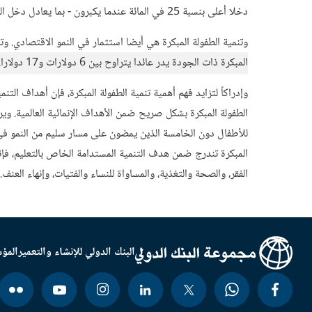
دخلا أعلى بنسبة 25 في المائة عندما يكبرون - بما يعادل دخل البالغين الذين نشأوا في أسر أكثر ثراءً.
وتنمية الطفولة المبكرة هي أيضا استثمار في النمو الاقتصادي. و
المبكرة ذات الجودة يدر عائدا يتراوح بين 6 دولارات و17 دولارا.
وإدراكاً لتزايد فهم أهمية تنمية الطفولة المبكرة، فإن أهداف الت
للأطفال دون الخامسة الذين يمضون على مسار سليم من النمو في ال
المبكرة تندرج ضمن هدف التنمية المستدامة الخاص بالتعليم، فإن
الفقر، والصحة والتغذية، والمساواة للنساء والفتيات، وإنهاء العنف.
البنك الدولي للإنشاء والتعمير
المؤس