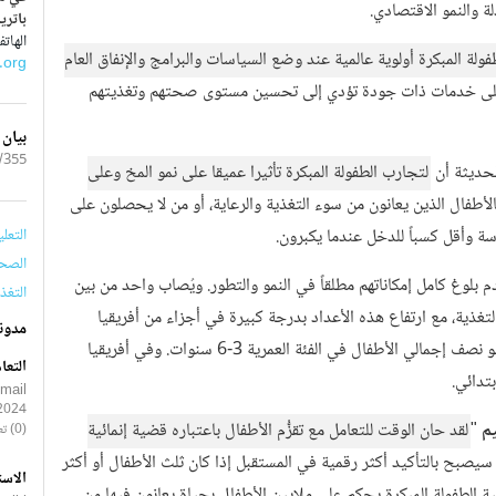
لة والنمو الاقتصادي.
باتري
الهاتف : 4019 3
لة المبكرة أولوية عالمية عند وضع السياسات والبرامج والإنفاق العام
.org
 على خدمات ذات جودة تؤدي إلى تحسين مستوى صحتهم وتغذيتهم
بيان
55/EDU
لحديثة أن
لتجارب الطفولة المبكرة تأثيرا عميقا على نمو المخ وعلى
فالأطفال الذين يعانون من سوء التغذية والرعاية، أو من لا يحصلون على
ة وأقل كسباً للدخل عندما يكبرون.
التعليم 
الصحة 
بلوغ كامل إمكاناتهم مطلقاً في النمو والتطور. ويُصاب واحد من بين
التغذية
ا) بالتقزُّم بسبب سوء التغذية، مع ارتفاع هذه الأعداد بدرجة كبيرة في أجزاء من أفريقيا
مدون
وجنوب آسيا. ولا يُتاح الحصول على التعليم ما قبل الابتدائي لنحو نصف إجمالي الأطفال في الفئة العمرية 3-6 سنوات. وفي أفريقيا
التعا
smail
2024
يم
"
لقد حان الوقت للتعامل مع تقزُّم الأطفال باعتباره قضية إنمائية
(0) تعليقات
صبح بالتأكيد أكثر رقمية في المستقبل إذا كان ثلث الأطفال أو أكثر
الاست
ة الطفولة المبكرة يحكم على ملايين الأطفال بحياة يعانون فيها من