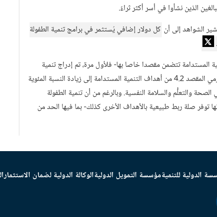
تشير الشواهد إلى أن
كل دولار إضافي يُستثمر في برامج تنمية الطفولة
نمية المستدامة تتضمن مقصدا خاصا بها- فلأول مرة، تم إدراج تنمية
الطفولة المبكرة بشكل صريح ضمن الأهداف الإنمائية العالمية. ويرمي المقصد 4.2 من أهداف التنمية المستدامة إلى زيادة النسبة المئوية
صحة والتعلُّم والسلامة النفسية. وبالرغم من أن تنمية الطفولة
ها توفر صلة ربط طبيعية بالأهداف الأخرى كذلك- بما فيها الحد من
سة الدولية للتنمية
مؤسسة التمويل الدولية
الوكالة الدولية لضمان الاستثمار
ال