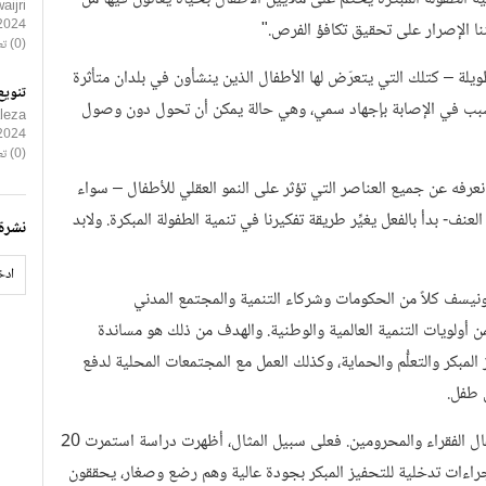
ijri
2024
كننا الإصرار على تحقيق تكافؤ الفرص."
(0) تعليقات
طويلة – كتلك التي يتعرّض لها الأطفال الذين ينشأون في بلدان متأثرة
تنويع
بب في الإصابة بإجهاد سمي، وهي حالة يمكن أن تحول دون وصول
leza
2024
(0) تعليقات
 نعرفه عن جميع العناصر التي تؤثر على النمو العقلي للأطفال – سواء
ف- بدأ بالفعل يغيِّر طريقة تفكيرنا في تنمية الطفولة المبكرة. ولابد
نشرة 
نيسف كلاً من الحكومات وشركاء التنمية والمجتمع المدني
 أولويات التنمية العالمية والوطنية. والهدف من ذلك هو مساندة
المبكر والتعلُّم والحماية، وكذلك العمل مع المجتمعات المحلية لدفع
 طفل.
وتعود برامج تنمية الطفولة المبكرة بمنافع قوية لاسيما على الأطفال الفقراء والمحرومين. فعلى سبيل المثال، أظهرت دراسة استمرت 20
إجراءات تدخلية للتحفيز المبكر بجودة عالية وهم رضع وصغار، يحققون