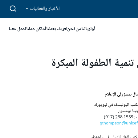
الأخبار والفعاليات
أولوياتنا
من نحن
تعريف بعملنا
أماكن عملنا
اعمل معنا
نمية الطفولة المبكرة
ال بمسؤولي الإعلام
كتب اليونيسف في نيويورك
ينا تومسون
23 (917)
gthompson@unicef
تب البنك الدولي في واشنطن