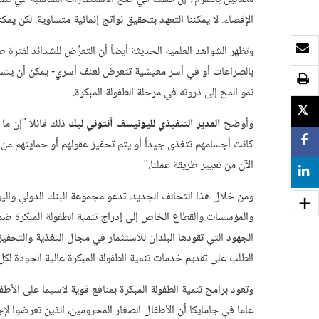
الإقصاء. لا يمكننا التعهد بتحقيق نواتج إنمائية متساوية، لكن يم
بريد الكتروني
وتظهر الشواهد العلمية الحديثة أيضاً أن التعرُّض للشدائد لفترة 
بالصراعات أو في أسر معيشية تتعرض لعنف أسري- يمكن أن يتس
طباعة
نمو المخ إلى ذروته في مرحلة الطفولة المبكرة.
TWEET
وأوضح
المدير التنفيذي لليونيسف أنتوني ليك
ذلك قائلا "إن ما
SHARE
كانت أجسامهم تتغذى جيداً أو يتم تحفيز عقولهم أو حمايتهم من العن
الآن من تغيير طريقة عملنا."
SHARE
ومن خلال هذا التحالف الجديد، تدعو مجموعة البنك الدولي واليو
والمؤسسات والقطاع الخاص إلى إدراج تنمية الطفولة المبكرة ضمن
الجهود التي تقودها البلدان للاستثمار في مجال التغذية والتحفيز 
الطلب على تقديم خدمات تنمية الطفولة المبكرة عالية الجودة لكل
عاما في جامايكا أن الأطفال الصغار المحرومين، الذين تعرضوا ل