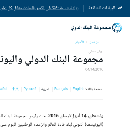
البيانات الشائعة
زيادة بنسبة 9% في الأجر بالساعة مقابل كل عام إضافي من التعليم المدرسي
(opens
in
a
new
tab)
من نحن
الأخبار
بيان صحفي
مجموعة البنك الدولي واليوني
04/14/2016
الصفحة باللغة:
English
Français
العربية
Русский
中文
añol
واشنطن، 14 أبريل/نيسان 2016-
حث رئيس مجموعة البنك الدولي
(اليونيسف) أنتوني ليك قادة العالم والزعماء الوطنيين اليوم على