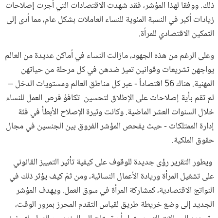
ذلك. ووفقا لهذا المؤشر، فقد شهدت الاقتصادات التي أجرت إصلاحات
زيادات أكبر في النسبة المئوية للنساء العاملات بشكل عام، مما أدى إلى
التمكين الاقتصادي للمرأة.
وعلى الرغم من هذه الجهود، مازالت النساء في أماكن عديدة من العالم
يواجهن تشريعات وقوانين تميز ضدهن في كل مرحلة من حياتهن
المهنية. هناك 56 اقتصاداً - عبر كل مناطق العالم ومستويات الدخل –
لم تقم بأية إصلاحات على الإطلاق لتحسين تكافؤ فرص العمل للنساء
خلال السنوات العشر الماضية. وكانت وتيرة الإصلاح الأبطأ في فئة
إدارة الممتلكات - حيث يفحص المؤشر الفروق بين الجنسين في مجال
حقوق الملكية.
ويطور التقرير رؤى جديدة للوقوف على كيفية تأثير التمييز القانوني
على تشغيل المرأة وريادة الأعمال النسائية، ومن ثمّ كيف يؤثر ذلك في
النواتج الاقتصادية، كمشاركة المرأة في سوق العمل. ويهدف المؤشر
الجديد إلى وضع خريطة طريق لقياس التقدم المحرز بمرور الوقت،