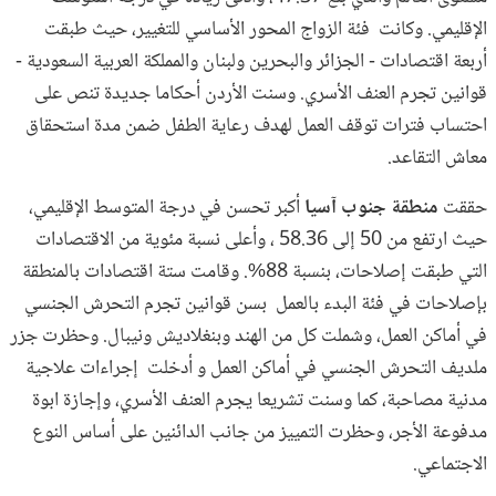
الإقليمي. وكانت فئة الزواج المحور الأساسي للتغيير، حيث طبقت
أربعة اقتصادات - الجزائر والبحرين ولبنان والمملكة العربية السعودية -
قوانين تجرم العنف الأسري. وسنت الأردن أحكاما جديدة تنص على
احتساب فترات توقف العمل لهدف رعاية الطفل ضمن مدة استحقاق
معاش التقاعد.
حققت
منطقة جنوب آسيا
أكبر تحسن في درجة المتوسط الإقليمي،
حيث ارتفع من 50 إلى 58.36 ، وأعلى نسبة مئوية من الاقتصادات
التي طبقت إصلاحات، بنسبة 88%. وقامت ستة اقتصادات بالمنطقة
بإصلاحات في فئة البدء بالعمل بسن قوانين تجرم التحرش الجنسي
في أماكن العمل، وشملت كل من الهند وبنغلاديش ونيبال. وحظرت جزر
ملديف التحرش الجنسي في أماكن العمل و أدخلت إجراءات علاجية
مدنية مصاحبة، كما وسنت تشريعا يجرم العنف الأسري، وإجازة ابوة
مدفوعة الأجر، وحظرت التمييز من جانب الدائنين على أساس النوع
الاجتماعي.