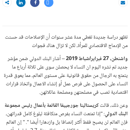
Tweet
Share
بريد الكتروني
Share
تظهر دراسة جديدة تغطي مدة عشر سنوات أن الإصلاحات قد حسنت
من الإدماج الاقتصادي للمرأة، لكن لا تزال هناك فجوات
واشنطن، 27 فبراير/شباط 2019
– أشار البنك الدولي ضمن مؤشر
جديد تم نشره اليوم ان النساء لا يحصلن سوى على ثلاثة أرباع ما
يتمتع به الرجال من حقوق قانونية على مستوى العالم، مما يعوق قدرة
النساء على الحصول على فرص عمل أو إنشاء الاعمال واتخاذ قرارات
اقتصادية تصب في مصلحتهن ومصلحة عائلاتهن.
وعن ذلك، قالت
كريستالينا جورجييفا القائمة بأعمال رئيس مجموعة
البنك الدولي
: "إذا تمتعت النساء بفرص متكافئة لبلوغ كامل قدراتهن،
فإن العالم لن يصبح فقط أكثر إنصافا بل وازدهارا أيضا ". " إن العالم