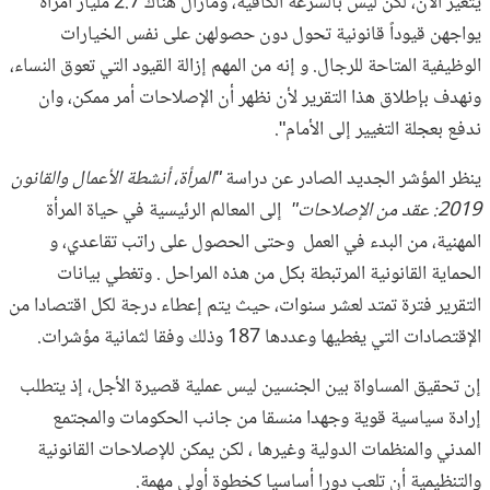
يتغير الآن، لكن ليس بالسرعة الكافية، ومازال هناك 2.7 مليار امرأة
يواجهن قيوداً قانونية تحول دون حصولهن على نفس الخيارات
الوظيفية المتاحة للرجال. و إنه من المهم إزالة القيود التي تعوق النساء،
ونهدف بإطلاق هذا التقرير لأن نظهر أن الإصلاحات أمر ممكن، وان
ندفع بعجلة التغيير إلى الأمام".
ينظر المؤشر الجديد الصادر عن دراسة
"المرأة، أنشطة الأعمال والقانون
2019: عقد من الإصلاحات"
إلى المعالم الرئيسية في حياة المرأة
المهنية، من البدء في العمل وحتى الحصول على راتب تقاعدي، و
الحماية القانونية المرتبطة بكل من هذه المراحل . وتغطي بيانات
التقرير فترة تمتد لعشر سنوات، حيث يتم إعطاء درجة لكل اقتصادا من
الإقتصادات التي يغطيها وعددها 187 وذلك وفقا لثمانية مؤشرات.
إن تحقيق المساواة بين الجنسين ليس عملية قصيرة الأجل، إذ يتطلب
إرادة سياسية قوية وجهدا منسقا من جانب الحكومات والمجتمع
المدني والمنظمات الدولية وغيرها ، لكن يمكن للإصلاحات القانونية
والتنظيمية أن تلعب دورا أساسيا كخطوة أولى مهمة.