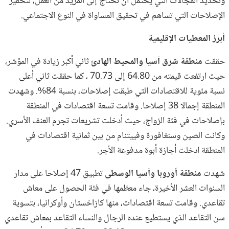
وتحديد المجالات التي يحتمل أن تحتاج إلى المزيد من العمل، لتحفيز
الإصلاحات التي تساهم في تحقيق المساواة في النوع الاجتماعي.
أبرز المعطيات
الإقليمية
حققت
منطقة شرق آسيا والمحيط الهادئ
ثاني أكبر زيادة في المؤشر،
حيث ارتفعت قيمته من 64.80 إلى 70.73 ، كما حققت ثاني أعلى
نسبة مئوية للاقتصادات التي طبقت إصلاحات، بنسبة 84%. وشهدت
المنطقة إجمالا 38 إصلاحا. وقامت تسعة اقتصادات في المنطقة
بإصلاحات في فئة الزواج، حيث أدخلت تشريعات تجرم العنف الأسري.
وكانت الصين وسنغافورة وفييتنام من بين ثمانية اقتصادات في
المنطقة ادخلت أجازة أبوة مدفوعة الأجر.
شهدت
منطقة أوروبا وآسيا الوسطى
تطبيق 47 إصلاحا على مدار
السنوات العشر الأخيرة، جاء معظمها في فئة الحصول على معاش
تقاعدي. وقامت تسعة اقتصادات، منها كازاخستان وأوكرانيا، بتسوية
سن التقاعد الذي يستطيع عنده الرجال والنساء التقاعد بمعاش تقاعدي