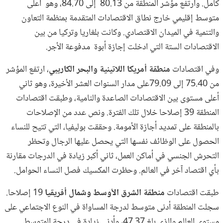
كامل. وارتفع مؤشر المنطقة من 80.13
إلى 84.70، وهو أعلى
متوسط إقليمي خارج نطاق الاقتصادات المتقدمة بمنظمة التعاون
والتنمية في الميدان الاقتصادي. وكانت بلغاريا وتركيا من بين
الاقتصادات الستة التي ادخلت إجازة أبوة مدفوعة الأجر.
وفي اقتصادات
منطقة أمريكا اللاتينية والبحر الكاريبي
، ارتفع المؤشر
من 75.40 إلى 79.09على مدار السنوات العشر الأخيرة، وهو ثاني
أعلى مستوى بين الاقتصادات الصاعدة والنامية، وطبقت اقتصادات
المنطقة 39 إصلاحا خلال تلك الفترة. ونص عدد من الإصلاحات
بالمنطقة على تمديد أجازة الأمومة. وحققت بوليفيا، التي تتيح للنساء
الحصول على الوظائف نفسها التي يحصل عليها الرجال وتحظر
التحرش الجنسي في أماكن العمل، ثاني أكبر زيادة في الدرجات مقارنة
بأي اقتصاد آخر في العالم. وحظرت المكسيك فصل النساء الحوامل.
طبقت اقتصادات
منطقة الشرق الأوسط وشمال أفريقيا
19 إصلاحا.
سجلت المنطقة أدنى متوسط لدرجة المساواة في النوع الاجتماعي على
مستوى العالم والذي بلغ 47.37، وأدنى زيادة في درجة المتوسط