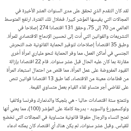
لقد كان التقدم الذي تحقق على مدى السنوات العشر الأخيرة في
المجالات التي يقيسها المؤشر كبيرا. فخلال تلك الفترة، ارتفع المتوسط
العالمي من 70 إلى 75، وحقق 131 اقتصادا 274 إصلاحا في
التشريعات والقوانين التي أدت إلى تحسين الإدماج الاقتصادي للمرأة.
وطبق 35 اقتصاداً إصلاحات لتوفير الحماية القانونية ضد التحرش
الجنسي في أماكن العمل، مما وفر الحماية لنحو ملياري امرأة أخرى
مقارنة بما كان عليه الحال قبل عشر سنوات. قام 22 اقتصادا بإزالة
القيود المفروضة على عمل المرأة، مما قلص من احتمال استبعاد المرأة
من قطاعات معينة من الاقتصاد، كما طبق 13 اقتصادا قوانين تنص
على تقاضي أجر متساو لقاء القيام بعمل متساوي القيمة.
وتتمتع ستة اقتصادات حاليا - هي بلجيكا والدنمارك وفرنسا ولاتفيا
ولوكسمبورغ والسويد - بدرجة كاملة على المؤشر (100)، مما يعني أنها
تمنح النساء والرجال حقوقا قانونية متساوية في المجالات التي تخضع
للقياس. وقبل عشر سنوات، لم يكن هناك أي اقتصاد كان يمكنه ادعاء