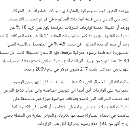
يرصد التقرير فجوات جمركية بالمقارنة بين بيانات الصادرات لدى الشركاء
لتجاريين لتونس وبين قيمة الواردات المذكورة في قوائم الجمارك التونسية.
ووجد أن القيمة المعلنة لواردات الشركات المرتبطة بابن علي تزيد 18 % عن
الشركات العادية، مع زيادة كميات الواردات المعلنة 21 % عن هذه الشركات، إلا أنه
وجد أن سعر الوحدة المذكور أقل بنسبة 4.8 % في المتوسط. وبالنسبة للسلع
لمستوردة الخاضعة لرسوم جمركية مرتفعة، فإن الأسعار المسجلة كانت أقل بنسبة
8.1 %. هذا النوع من تزييف البيانات أتاح للشركات التي تتمتع بعلاقات سياسية
لتهرب من ضرائب بلغت 217 مليون دولار في عام 2009 وحده.
بالإضافة الى الخسائر التي تتكبدها المالية العامة، فإن التهرب من الرسوم
لجمركية على الواردات أدى أيضا إلى تقويض المنافسة وإلى غياب تكافؤ الفرص.
قد منحت الشركات التي تتمتع بعلاقات سياسية ميزة غير مستحقة على
لشركات العادية لا تستند إلى زيادة في الإنتاجية أو التميز في الكفاءة. كما
اهمت في انعدام المساواة بسماحها للأثرياء، والدوائر المقربة من السلطة بجني
رباح أكبر من خلال دفع رسوم جمركية أقل على الواردات.