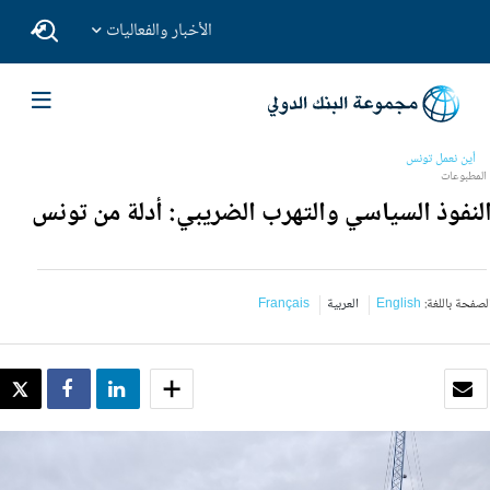
الأخبار والفعاليات
أين نعمل
تونس
المطبوعات
لنفوذ السياسي والتهرب الضريبي: أدلة من تونس
لصفحة باللغة:
English
العربية
Français
بريد الكتروني
SHARE
SHARE
WEET