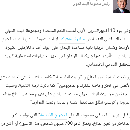
رئيس مجموعة البنك الدولي
وفي يوم 10 أكتوبر/تشرين الأول، أعلنت الأمم المتحدة ومجموعة البنك الدولي
البنك الإسلامي للتنمية عن
مبادرة مشتركة
لزيادة التمويل المتاح لمنطقة الشرق
لأوسط وشمال أفريقيا بغية مساعدة البلدان على إيواء أعداد اللاجئين الكبيرة،
البلدان المتأثِّرة بالصراع، وكذلك البلدان التي لديها احتياجات استثمارية كبيرة
تحقيق التعافي الاقتصادي.
وضعت ظاهرة تغير المناخ والكوارث الطبيعية "مكاسب التنمية التي تحققت بشق
لأنفس في خطر وخاصة للفقراء والمحرومين"، كما ذكرت لجنة التنمية. وطلبت
للجنة من مجموعة البنك الدولي مساعدة البلدان على تقييم مخاطر المناخ وبناء
لمرونة و"توسيع نطاق مساندتها الفنية والمالية وتعبئة الموارد."
قال وزراء المالية في مجموعة البلدان
العشرين الضعيفة
" التي تواجه أكبر
المخاطر من تغير المناخ، وتمثل نحو 700 مليون شخص، هذا الأسبوع أن أكثر من