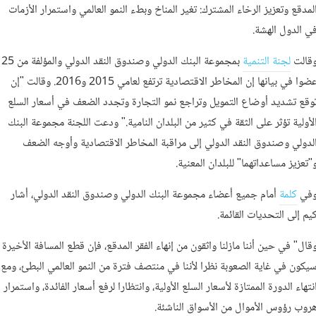
لمدقع وتعزيز الرخاء المشترك: تغير المناخ وبطء النمو العالمي واستمرار الأزمات
ي الدول الهشة.
قالت
لجنة التنمية
بمجموعة البنك الدولي وصندوق النقد الدولي والمؤلفة من 25
عضوا في بيانها إن المخاطر الاقتصادية ترتفع لعامي 2015 و2016. وقالت "إن
وقع تشديد أوضاع التمويل وتراجع نمو التجارة وتجدد الضعف في أسعار السلع
لأولية تؤثر على الثقة في كثير من البلدان النامية." ودعت اللجنة مجموعة البنك
لدولي وصندوق النقد الدولي إلى مراقبة المخاطر الاقتصادية وأوجه الضعف
"تعزيز مساعداتهما" للبلدان المعنية.
في
كلمة
أمام جميع أعضاء مجموعة البنك الدولي وصندوق النقد الدولي، أشار
يم إلى التحديات القائمة.
قال" في حين أننا مازلنا واثقون من إنهاء الفقر المدقع، فإن قطع المسافة الأخيرة
يكون في غاية الصعوبة نظرا لأننا في منتصف فترة من النمو العالمي البطئ، ومع
نتهاء الدورة الممتازة لأسعار السلع الأولية، وانتظارا لرفع أسعار الفائدة، واستمرار
روب رؤوس الأموال من الأسواق الناشئة.