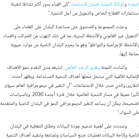
لدولية
و
الوكالة الدولية لضمان الاستثمار
"إلى القيام بدور أكثر نشاطا لتعبئة
ستثمارات القطاع الخاص والتمويل من أجل التنمية."
 وحثت المجموعة والصندوق على مساعدة البلدان على القضاء على
التمويل غير القانوني والأنشطة السرية، بما في ذلك التهرب من الضرائب والفساد
الأنشطة الإجرامية والتواطؤ" وهو ما يحرم البلدان النامية من موارد حيوية
حاجة إليها.
 وأشادت اللجنة
بتقرير الرصد العالمي
لتتبعه مدى التقدم نحو الأهداف
لإنمائية للألفية التي ستحل محلها أهداف التنمية المستدامة. ويظهر أحدث
لتقارير، والذي صدر خلال الاجتماعات، "أن التغير في ديموجرافية العالم سيؤثر
تأثيرا عميقا في مسار التنمية العالمية خلال فترة أجندة 2030. وبالسياسات
لصحيحة، يمكن أن يساعد التغير الديموجرافي النمو في البلدان النامية والمتقدمة
لى السواء."
 وشددت على أهمية تدعيم جودة البيانات ونطاق التغطية في البلدان
لنامية وإتاحة البيانات لعمليات صنع السياسات ولمتابعة وتنفيذ أهداف التنمية