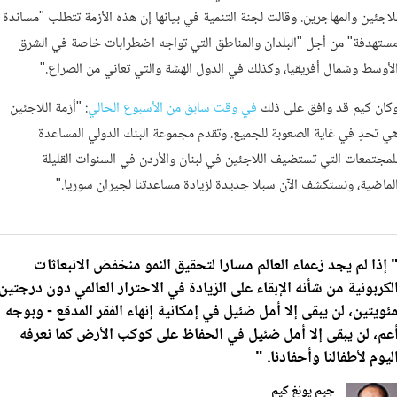
لاجئين والمهاجرين. وقالت لجنة التنمية في بيانها إن هذه الأزمة تتطلب "مساندة
ستهدفة" من أجل "البلدان والمناطق التي تواجه اضطرابات خاصة في الشرق
لأوسط وشمال أفريقيا، وكذلك في الدول الهشة والتي تعاني من الصراع."
كان كيم قد وافق على ذلك
في وقت سابق من الأسبوع الحالي
: "أزمة اللاجئين
ي تحدٍ في غاية الصعوبة للجميع. وتقدم مجموعة البنك الدولي المساعدة
لمجتمعات التي تستضيف اللاجئين في لبنان والأردن في السنوات القليلة
لماضية، ونستكشف الآن سبلا جديدة لزيادة مساعدتنا لجيران سوريا."
 إذا لم يجد زعماء العالم مسارا لتحقيق النمو منخفض الانبعاثات
لكربونية من شأنه الإبقاء على الزيادة في الاحترار العالمي دون درجتين
ئويتين، لن يبقى إلا أمل ضئيل في إمكانية إنهاء الفقر المدقع - وبوجه
عم، لن يبقى إلا أمل ضئيل في الحفاظ على كوكب الأرض كما نعرفه
ليوم لأطفالنا وأحفادنا. "
جيم يونغ كيم