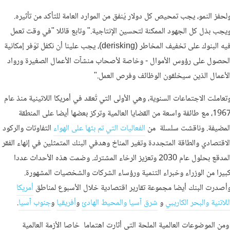
لحفز النمو، يجب تمحيص كل دولار يُنفق من الموارد العامة للتأكد من تأثيره.
يجب بذل كل الجهود الممكنة لتحسين الإنتاجية." وتابع قائلا "في وقت تعمل
فيه البنوك على تخفيف المخاطر (derisking)، يجب علينا أن نكفل توّفر إمكانية
لحصول على رؤوس الأموال - وخاصة لأصحاب منشآت الأعمال الصغيرة ورواد
لأعمال الذين سيخلقون الوظائف وفرص العمل."
تعاملت الاجتماعات السنوية، وهي الأولى التي تُعقد في أمريكا اللاتينية منذ عام
1967، مع طائفة واسعة من القضايا العالمية وتركز بعضها أيضا على المنطقة
لمضيفة. وناقشت سلسلة من
الفعاليات التي تم بثها على الهواء
التفاوتات والركود
لاقتصادي والطاقة المتجددة وتغير المناخ وهدفي البنك المتمثلين في إنهاء الفقر
المدقع بحلول عام 2030 وتعزيز الرخاء المشترك. وضمت هذه الأحداث عددا
بيرا من الوزراء وخبراء التنمية ورؤساء الشركات والشخصيات المشهورة.
أصدرت البنك أيضا مجموعة تقارير اقتصادية خلال الأسبوع لمناطق
أمريكا
للاتنية والبحر الكاريبي
و
شرق آسيا والمحيط الهادئ
و
أفريقيا
و
جنوب آسيا
.
من الموضوعات العالمية الملحة التي أثارت اهتماما خاصا الأزمة العالمية