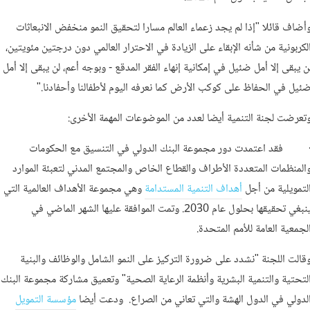
أضاف قائلا "إذا لم يجد زعماء العالم مسارا لتحقيق النمو منخفض الانبعاثات
لكربونية من شأنه الإبقاء على الزيادة في الاحترار العالمي دون درجتين مئويتين،
ن يبقى إلا أمل ضئيل في إمكانية إنهاء الفقر المدقع - وبوجه أعم، لن يبقى إلا أمل
ئيل في الحفاظ على كوكب الأرض كما نعرفه اليوم لأطفالنا وأحفادنا."
تعرضت لجنة التنمية أيضا لعدد من الموضوعات المهمة الأخرى:
 فقد اعتمدت دور مجموعة البنك الدولي في التنسيق مع الحكومات
المنظمات المتعددة الأطراف والقطاع الخاص والمجتمع المدني لتعبئة الموارد
لتمويلية من أجل
أهداف التنمية المستدامة
وهي مجموعة الأهداف العالمية التي
ينبغي تحقيقها بحلول عام 2030. وتمت الموافقة عليها الشهر الماضي في
لجمعية العامة للأمم المتحدة.
قالت اللجنة "نشدد على ضرورة التركيز على النمو الشامل والوظائف والبنية
لتحتية والتنمية البشرية وأنظمة الرعاية الصحية" وتعميق مشاركة مجموعة البنك
لدولي في الدول الهشة والتي تعاني من الصراع. ودعت أيضا
مؤسسة التمويل