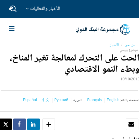
الأخبار والفعاليات
من نحن
الأخبار
موضوع رئيسي
لحث على التحرك لمعالجة تغير المناخ،
بطء النمو الاقتصادي
10/10/201
لصفحة باللغة:
English
Français
العربية
Русский
中文
Español
بريد الكتروني
SHARE
SHARE
WEET