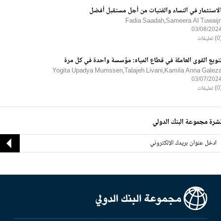
لاستثمار في النساء والفتيات من أجل مستقبل أفضل
Fadia Saadah,Sameera Al Tuwaijr
03/08/202
ليقات
نويع القوى العاملة في قطاع المياه: مؤسسة واحدة في كل مرة
Yogita Upadya Mumssen,Talajeh Livani,Kamila Anna Galez
03/07/202
ليقات
شرة مجموعة البنك الدولي