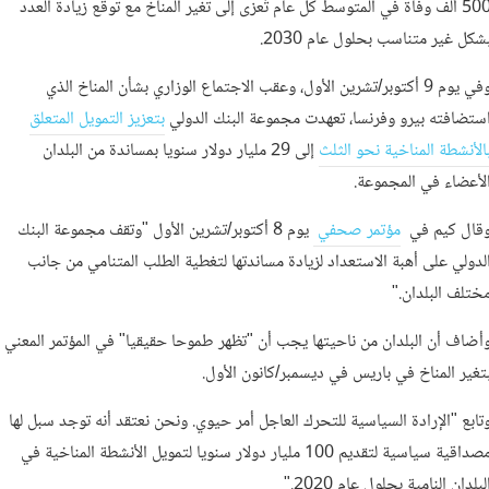
500 ألف وفاة في المتوسط كل عام تُعزى إلى تغير المناخ مع توقع زيادة العدد
شكل غير متناسب بحلول عام 2030.
وفي يوم 9 أكتوبر/تشرين الأول، وعقب الاجتماع الوزاري بشأن المناخ الذي
ستضافته بيرو وفرنسا، تعهدت مجموعة البنك الدولي
بتعزيز التمويل المتعلق
الأنشطة المناخية نحو الثلث
إلى 29 مليار دولار سنويا بمساندة من البلدان
لأعضاء في المجموعة.
قال كيم في
مؤتمر صحفي
يوم 8 أكتوبر/تشرين الأول "وتقف مجموعة البنك
لدولي على أهبة الاستعداد لزيادة مساندتها لتغطية الطلب المتنامي من جانب
ختلف البلدان."
أضاف أن البلدان من ناحيتها يجب أن "تظهر طموحا حقيقيا" في المؤتمر المعني
تغير المناخ في باريس في ديسمبر/كانون الأول.
تابع "الإرادة السياسية للتحرك العاجل أمر حيوي. ونحن نعتقد أنه توجد سبل لها
مصداقية سياسية لتقديم 100 مليار دولار سنويا لتمويل الأنشطة المناخية في
لبلدان النامية بحلول عام 2020."