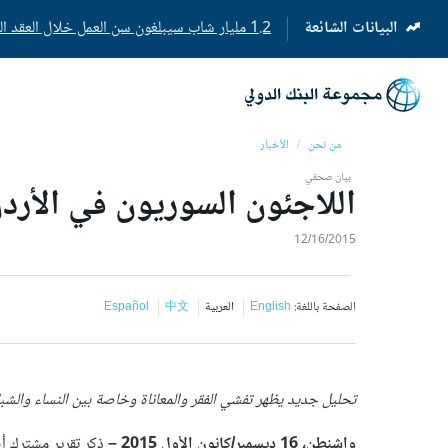
البيانات الشائعة
1.2 مليار شاب سيبلغون سن العمل خلال العقد المقبل
(opens
in
a
new
tab)
من نحن
الأخبار
بيان صحفي
اللاجئون السوريون في الأرد
12/16/2015
الصفحة باللغة:
English
العربية
中文
Español
تحليل جديد يظهر تفشي الفقر والمعاناة وخاصة بين النساء والشب
واشنطن، 16 ديسمبر/كانون الأول 2015 –
ذكر تقرير مشترك أص