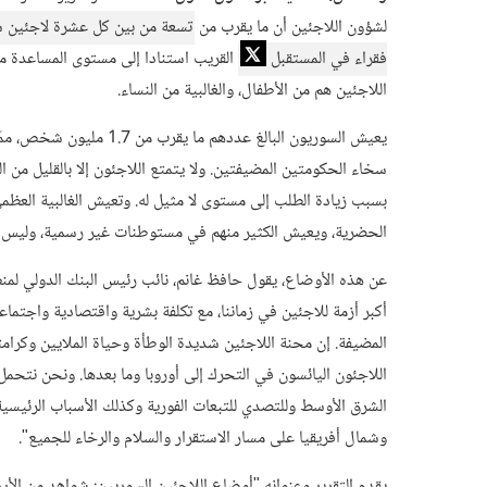
لشؤون اللاجئين أن ما يقرب من
تسعة من بين كل عشرة لاجئين سو
فقراء في المستقبل
القريب استنادا إلى مستوى المساعدة من
اللاجئين هم من الأطفال، والغالبية من النساء.
يعيش السوريون البالغ عدد
سخاء الحكومتين المضيفتين. ولا يتمتع اللاجئون إلا بالقليل من 
بسبب زيادة الطلب إلى مستوى لا مثيل له. وتعيش الغالبية العظم
الحضرية، ويعيش الكثير منهم في مستوطنات غير رسمية، وليس 
عن هذه الأوضاع، يقول حافظ غانم، نائب رئيس البنك الدولي لمن
أكبر أزمة للاجئين في زماننا، مع تكلفة بشرية واقتصادية واجتماع
المضيفة. إن محنة اللاجئين شديدة الوطأة وحياة الملايين وكرام
اللاجئون اليائسون في التحرك إلى أوروبا وما بعدها. ونحن نتحمل
الشرق الأوسط وللتصدي للتبعات الفورية وكذلك الأسباب الرئيسي
وشمال أفريقيا على مسار الاستقرار والسلام والرخاء للجميع".