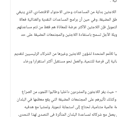
ئية".
للاجئين بداية من المساعدات وحتى الاحتواء الاقتصادي، الذي ينبغي
طق المضيفة. وفي حين أن برامج المساعدات النقدية والغذائية فعالة
لتمويل فإن اللاجئين الأكثر عرضة للمعاناة هم فقط من تتم مساعدتهم.
لة الأجل تسمح باستفادة اللاجئين والمجتمعات المضيفة على حد
ا للأمم المتحدة لشؤون اللاجئين وغيرها من الشركاء الرئيسيين لتقديم
نسانية إلى فرصة للتنمية، والعمل نحو مستقبل أكثر استقرارا ورخاء
عالم – حيث يفر اللاجئون والمشردون داخليا وطالبوا اللجوء من الصراع
 وكذلك تأثيرهم على المجتمعات المضيفة التي يقع معظمها في البلدان
مة عالمية متنامية، تحتاج إلى استجابة تنموية. وتمشيا مع هدفيه
لي يعمل مع شركائه لمساعدة البلدان المتأثرة في التصدي لهذا التحدي،