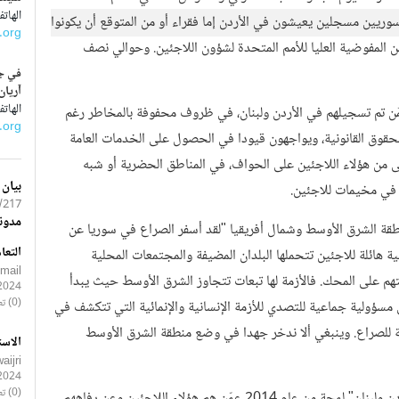
الهاتف : 9661-3
ريين مسجلين يعيشون في الأردن إما فقراء أو من المتوقع أن يكونوا
.org
 المفوضية العليا للأمم المتحدة لشؤون اللاجئين. وحوالي نصف
في جن
آريان
الهاتف : 7617-0
هم ما يقرب من 1.7 مليون شخص، ممّن تم تسجيلهم في الأردن ولبنان، في ظروف محفوفة بالمخاطر رغم
.org
الحقوق القانونية، ويواجهون قيودا في الحصول على الخدمات العامة
ى من هؤلاء اللاجئين على الحواف، في المناطق الحضرية أو شبه
بيان
في مخيمات للاجئين.
7/GPVDR
مدون
طقة الشرق الأوسط وشمال أفريقيا "لقد أسفر الصراع في سوريا عن
التعا
ية هائلة للاجئين تتحملها البلدان المضيفة والمجتمعات المحلية
smail
تهم على المحك. فالأزمة لها تبعات تتجاوز الشرق الأوسط حيث يبدأ
2024
(0) تعليقات
 مسؤولية جماعية للتصدي للأزمة الإنسانية والإنمائية التي تتكشف في
ة للصراع. وينبغي ألا ندخر جهدا في وضع منطقة الشرق الأوسط
الاست
ijri
2024
(0) تعليقات
يقدم التقرير وعنوانه "أوضاع اللاجئين السوريين: شواهد من الأردن ولبنان" لمحة من عام 2014 عمّن هم هؤلاء اللاجئين وعن رفاههم.