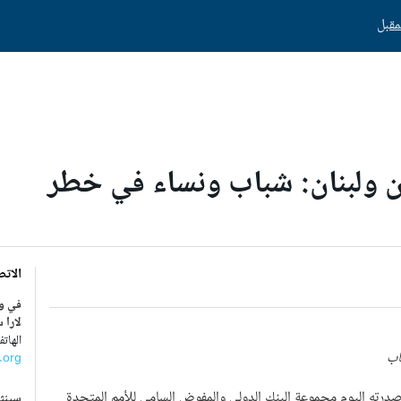
ن ولبنان: شباب ونساء في خطر
الاتص
في و
لارا 
الهاتف : 9887-3
اب
.org
درته اليوم مجموعة البنك الدولي والمفوض السامي للأمم المتحدة
سينثي