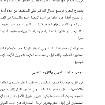
في تصميم برامج طويلة الأجل تجمع بين الموارد الإنسانية والإنما
ويقترح التقرير توسيع مجال التركيز على التخفيف من حدة أزمة ا
أن يصبح أيضا جزءا هاما من استراتيجية النمو والتنمية في المنا
على المدى القصير، فإنها تعتمد كليا على التبرعات؛ وبسبب قيود ا
لذلك يجب أن تقترن هذه البرامج بسياسات وبرامج متوسطة وطوي
سواء.
وستواصل مجموعة البنك الدولي تعاونها الوثيق مع المفوضية العلي
المشورة العملية؛ والتحليل، والمساندة اللازمة لتحويل الأزمة الإ
للجميع.
مجموعة البنك الدولي والنزوح القسري
في ظل وجود 60 مليون شخص نازح قسريا على مستوى ال
والاضطهاد – فإن مجموعة البنك الدولي تشعر بالقلق إزاء رفاههم
النامية. وحيث أنه عادةً ما يكون النزوح طويل الأجل، فإن هذه أز
المتمثلين في إنهاء الفقر وتعزيز الرخاء المشترك، فإن البنك الدو