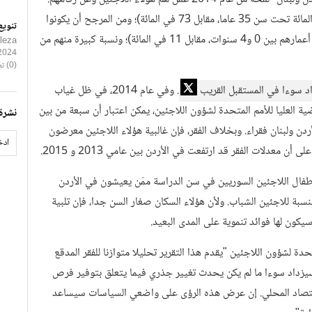
ومقارنة مع سكان سوريا ما قبل الأزمة، فإنهم أصغر سنا (81 في المائة تحت سن 35 عاما، مقابل 73 في المائة)؛ ومن المرجح أن يكونوا
تنويع
من الأطفال (ما يقرب من 20 في المائة من الأطفال الذين تتراوح أعمارهم بين 0 و4 سنوات، مقابل 11 في المائة)؛ ونسبة كبيرة منهم من
leza
2024
(0) تعليقات
اد سوءا في المستقبل القريب
. وفي عام 2014، في ظل غياب
العليا للأمم المتحدة لشؤون اللاجئين، يمكن اعتبار أن سبعة من بين
نشرة 
ن ولبنان فقراء. وبخلاف الفقر، فإن غالبية هؤلاء اللاجئين معرضون
 معدلات الفقر قد ارتفعت في الأردن بين عامي 2013 و 2015.
ال اللاجئين السوريين في سن الدراسة ممّن يعيشون في الأردن
نسبة للاجئين الشباب. ولأن هؤلاء السكان صغار السن جدا، فإن تلبية
يكون لها فوائد تنموية على المدى البعيد.
دة لشؤون اللاجئين "يقدم هذا التقرير تحليلا متوازنا للفقر المدقع
سيزداد سوءا ما لم يكن يحدث تغيير جذري فيما يتعلق بتوفير فرص
لاقتصاد المحلي. إن عرض هذه الرؤى على واضعي السياسات سيساعد