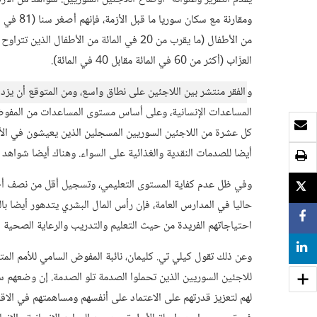
العزّاب (أكثر من 60 في المائة مقابل 40 في المائة).
و
الفقر منتشر بين اللاجئين على نطاق واسع، ومن المتوقع أن يزد
المساعدات الإنسانية، وعلى أساس مستوى المساعدات من المفوضية 
بريد الكتروني
كل عشرة من اللاجئين السوريين المسجلين الذين يعيشون في الأرد
أيضا للصدمات النقدية والغذائية على السواء. وهناك أيضا شواهد على أن
طباعة
وفي ظل عدم كفاية المستوى التعليمي، وتسجيل أقل من نصف أطف
TWEET
حاليا في المدارس العامة، فإن رأس المال البشري يتدهور أيضا بال
SHARE
احتياجاتهم الفريدة من حيث التعليم والتدريب والرعاية الصحية س
SHARE
وعن ذلك تقول كيلي تي. كليمان، نائبة المفوض السامي للأمم المتح
للاجئين السوريين الذين تحملوا الصدمة تلو الصدمة. إن وضعهم 
لهم لتعزيز قدرتهم على الاعتماد على أنفسهم ومساهمتهم في ا