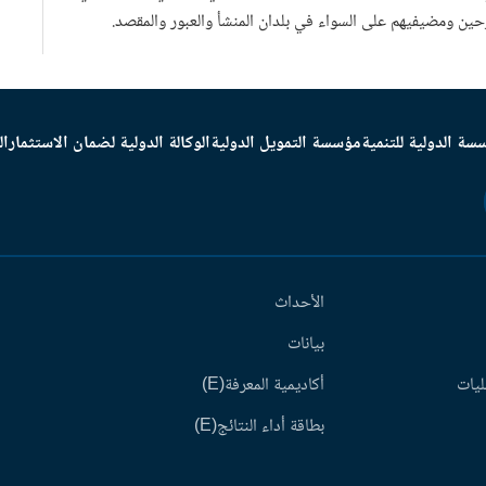
ازحين ومضيفيهم على السواء في بلدان المنشأ والعبور والمقصد.
سة الدولية للتنمية
مؤسسة التمويل الدولية
الوكالة الدولية لضمان الاستثمار
ال
الأحداث
بيانات
ليات
أكاديمية المعرفة(E)
بطاقة أداء النتائج(E)