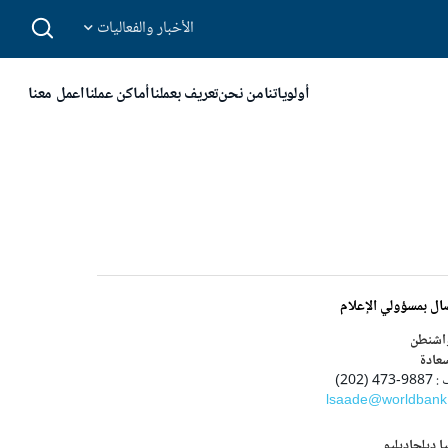
الأخبار والفعاليات
أولوياتنا
من نحن
تعريف بعملنا
أماكن عملنا
اعمل معنا
ال بمسؤولي الإعلام
اشنطن
سعادة
47 (202)
lsaade@worldbank
ا ديلجاديليو