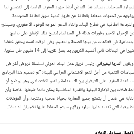
لموارد الساحلية. ويساند هذا القرض أيضا جهود المغرب الرامية إلى التصدي لما
واجهه من تحديات متعلقة بالطاقة عن طريق تنمية سوق الطاقة المتجددة،
النجاعة الطاقية في قطاع البناء، وإلغاء الدعم الموجه للوقود الأحفوري. وسينتج
ن الإجراء الأخير وفورات هائلة في الميزانية، ليتيح ذلك الإنفاق على برامج
جتماعية في قطاعات من بينها الصحة والتعليم، وفي الوقت نفسه يحقق خفضا
بيرا في انبعاثات ثاني أكسيد الكربون بما يصل تقريبا إلى 14 مليون طن سنويا.
يقول
أندريا ليفيراني
، رئيس فريق عمل البنك الدولي لسلسلة قروض أغراض
ياسات التنمية من أجل النمو الاشتمالي المراعي للبيئة: "تم تصميم هذا البرنامج
مساعدة المغرب على التوفيق بين الاستدامة والنمو الاقتصادي. وهو يوضح أن
لمفاضلات بين الإدارة البيئية والقدرة التنافسية يمكن دائما ضبطها، خاصة وأن
لغاية هي ضمان أن يتمتع جميع المغاربة بحياة صحية ومنتجة، وأن المؤهلات
لطبيعية التي تعتمد عليها موارد رزقهم سيتم الحفاظ عليها للأجيال القادمة".
لاتصال بمسؤولي الإعلام