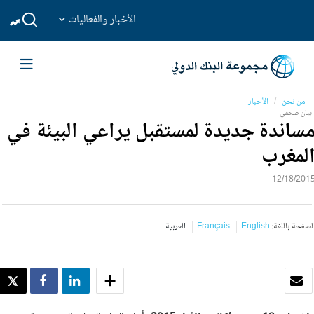
الأخبار والفعاليات
من نحن
الأخبار
بيان صحفي
ساندة جديدة لمستقبل يراعي البيئة في
لمغرب
12/18/201
لصفحة باللغة:
English
Français
العربية
بريد الكتروني
SHARE
SHARE
WEET