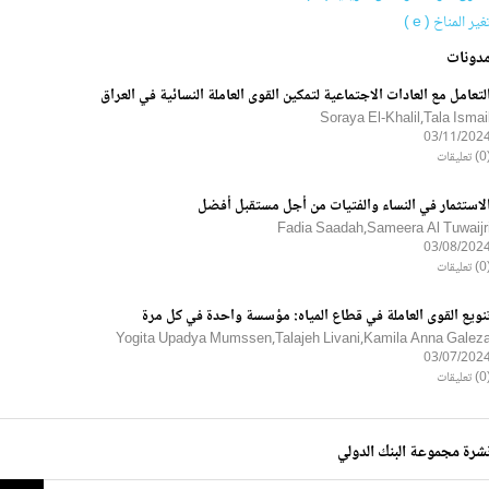
غير المناخ ( e )
دونات
لتعامل مع العادات الاجتماعية لتمكين القوى العاملة النسائية في العراق
Soraya El-Khalil,Tala Ismai
03/11/202
ليقات
لاستثمار في النساء والفتيات من أجل مستقبل أفضل
Fadia Saadah,Sameera Al Tuwaijr
03/08/202
ليقات
نويع القوى العاملة في قطاع المياه: مؤسسة واحدة في كل مرة
Yogita Upadya Mumssen,Talajeh Livani,Kamila Anna Galez
03/07/202
ليقات
شرة مجموعة البنك الدولي