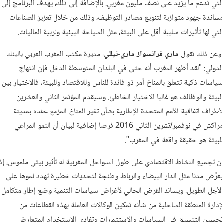
لتي تدعم ما يزيد على نصف مليون مغربي. بالإضافة إلى ذلك، يهدف البرنامج إلى
ساندة جهود متوازية لتنويع مصادر التوظيف، وذلك من خلال تعزيز الصناعات
لتي لها تأثيرات سلبية أقل على البيئة، مثل السياحة البيئية وتربية المائيات.
عن ذلك تقول
ماري فرانسواز ماري-نيللي
، مديرة مكتب المغرب العربي بالبنك
لدولي: "لقد أظهر المغرب أنه حتى في البلدان المتوسطة الدخل فإن انتهاج
ياسات ذكية تتعلق بالمناخ أمر ذو فائدة للناس وللاقتصاد وللبيئة، فالاختيار بين
لبيئة والوظائف هو غالبا الاختيار الخاطئ. وسيقدم المؤتمر الثاني والعشرين
أطراف اتفاقية الأمم المتحدة الإطارية بشأن تغير المناخ المزمع عقده بمدينة
مراكش في نوفمبر/تشرين الثاني 2016 فرصا إضافية لبيان أن النمو المراعي
لبيئة هو حقيقة واقعة في المغرب".
ن تجميع النشاط الاقتصادي على طول السواحل المغربية له تأثير بيئي ملموس، إذ
ُعرِّض مدنا مثل الدار البيضاء والرباط وطنجة لتحديات خطيرة تهدد نموها على
لأجل الطويل. ويساند القرض الحالي لأغراض سياسات التنمية وضع إطار متكامل
إدارة المنطقة الساحلية من شأنه تمكين الوكالات العاملة بهذه القطاعات من
حسين التنسيق في السياسات والاستثمارات وتفادي الاستخدام المتعارض