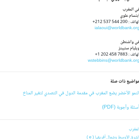
ي المغرب
بتسام علوي
هاتف : 200 544 537 212+
ialaoui@worldbank.or
ي واشنطن
يليام ستيبنز
هاتف : 7883 458 202 1+
wstebbins@worldbank.or
واضيع ذات صلة
لنمو الأخضر يضع المغرب في مقدمة الدول في التصدي لتغير المناخ
سئلة وأجوبة (PDF)
لمغرب
لشرق الأوسط وشمال أفريقيا ( e )