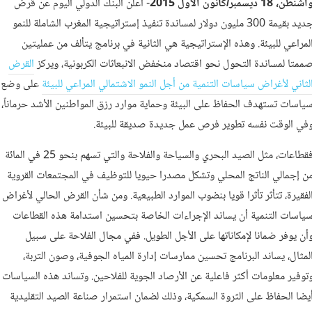
شنطن، 18 ديسمبر/كانون الأول 2015
- أعلن البنك الدولي اليوم عن قرض
جديد بقيمة 300 مليون دولار لمساندة تنفيذ إستراتيجية المغرب الشاملة للنمو
لمراعي للبيئة. وهذه الإستراتيجية هي الثانية في برنامج يتألف من عمليتين
ممتا لمساندة التحول نحو اقتصاد منخفض الانبعاثات الكربونية، ويركز
القرض
لثاني لأغراض سياسات التنمية من أجل النمو الاشتمالي المراعي للبيئة
على وضع
ياسات تستهدف الحفاظ على البيئة وحماية موارد رزق المواطنين الأشد حرماناً،
في الوقت نفسه تطوير فرص عمل جديدة صديقة للبيئة.
فقطاعات، مثل الصيد البحري والسياحة والفلاحة والتي تسهم بنحو 25 في المائة
ن إجمالي الناتج المحلي وتشكل مصدرا حيويا للتوظيف في المجتمعات القروية
لفقيرة، تتأثر تأثرا قويا بنضوب الموارد الطبيعية. ومن شأن القرض الحالي لأغراض
ياسات التنمية أن يساند الإجراءات الخاصة بتحسين استدامة هذه القطاعات
أن يوفر ضمانا لإمكاناتها على الأجل الطويل. ففي مجال الفلاحة على سبيل
لمثال، يساند البرنامج تحسين ممارسات إدارة المياه الجوفية، وصون التربة،
توفير معلومات أكثر فاعلية عن الأرصاد الجوية للفلاحين. وتساند هذه السياسات
يضا الحفاظ على الثروة السمكية، وذلك لضمان استمرار صناعة الصيد التقليدية